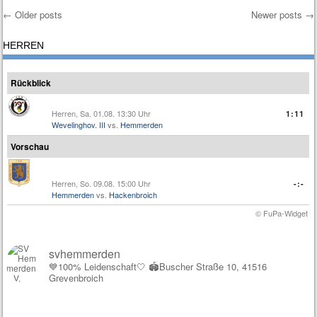
←
Older posts
Newer posts
→
Post navigation
HERREN
Rückblick
Herren, Sa. 01.08. 13:30 Uhr
1:11
Wevelinghov. III
vs.
Hemmerden
Vorschau
Herren, So. 09.08. 15:00 Uhr
-:-
Hemmerden
vs.
Hackenbroich
© FuPa-Widget
svhemmerden
💙100% Leidenschaft🤍
🏟️Buscher Straße 10, 41516
Grevenbroich