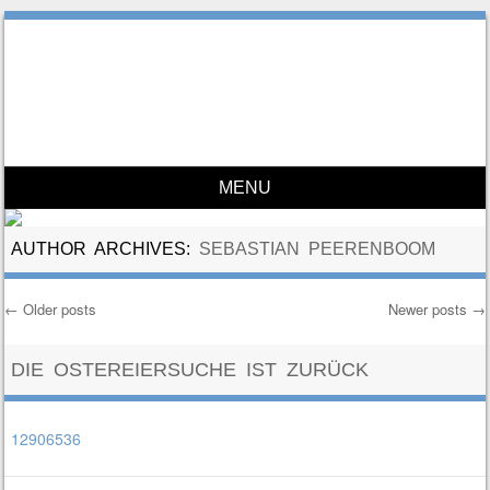
SV Hemmerden
100% Leidenschaft
MENU
Skip to content
AUTHOR ARCHIVES:
SEBASTIAN PEERENBOOM
←
Older posts
Newer posts
→
Post navigation
DIE OSTEREIERSUCHE IST ZURÜCK
12906536