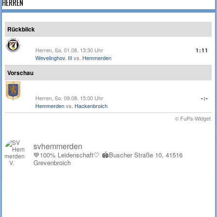
HERREN
Rückblick
Herren, Sa. 01.08. 13:30 Uhr
1:11
Wevelinghov. III
vs.
Hemmerden
Vorschau
Herren, So. 09.08. 15:00 Uhr
-:-
Hemmerden
vs.
Hackenbroich
© FuPa-Widget
svhemmerden
💙100% Leidenschaft🤍
🏟️Buscher Straße 10, 41516
Grevenbroich