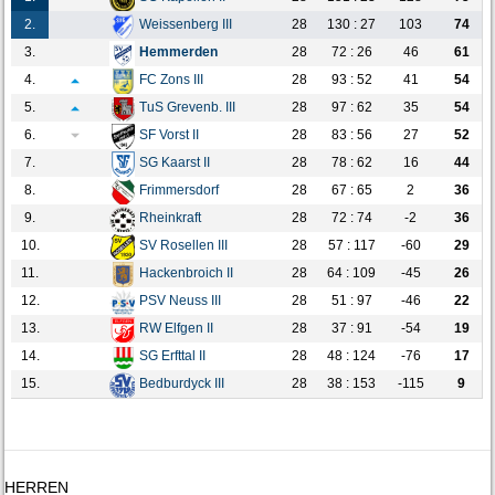
2.
Weissenberg III
28
130 : 27
103
74
3.
Hemmerden
28
72 : 26
46
61
4.
FC Zons III
28
93 : 52
41
54
5.
TuS Grevenb. III
28
97 : 62
35
54
6.
SF Vorst II
28
83 : 56
27
52
7.
SG Kaarst II
28
78 : 62
16
44
8.
Frimmersdorf
28
67 : 65
2
36
9.
Rheinkraft
28
72 : 74
-2
36
10.
SV Rosellen III
28
57 : 117
-60
29
11.
Hackenbroich II
28
64 : 109
-45
26
12.
PSV Neuss III
28
51 : 97
-46
22
13.
RW Elfgen II
28
37 : 91
-54
19
14.
SG Erfttal II
28
48 : 124
-76
17
15.
Bedburdyck III
28
38 : 153
-115
9
HERREN