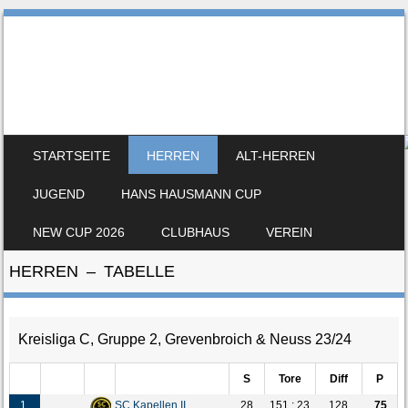
SV Hemmerden
100% Leidenschaft
SKIP TO CONTENT
STARTSEITE
HERREN
ALT-HERREN
MENU
JUGEND
HANS HAUSMANN CUP
NEW CUP 2026
CLUBHAUS
VEREIN
HERREN – TABELLE
Kreisliga C, Gruppe 2, Grevenbroich & Neuss 23/24
S
Tore
Diff
P
1.
SC Kapellen II
28
151 : 23
128
75