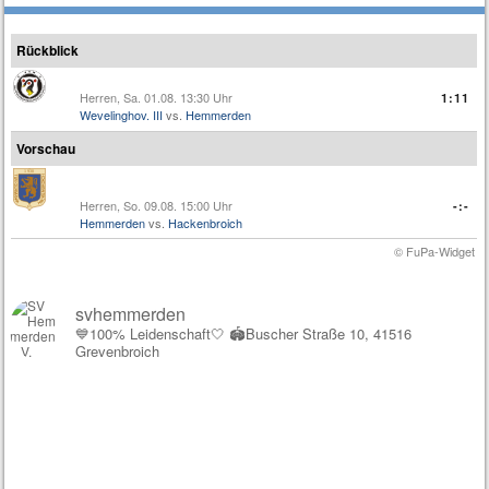
Rückblick
Herren, Sa. 01.08. 13:30 Uhr
1:11
Wevelinghov. III
vs.
Hemmerden
Vorschau
Herren, So. 09.08. 15:00 Uhr
-:-
Hemmerden
vs.
Hackenbroich
© FuPa-Widget
svhemmerden
💙100% Leidenschaft🤍
🏟️Buscher Straße 10, 41516
Grevenbroich