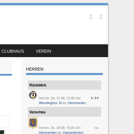
CLUBHAUS
VEREIN
HERREN
Rückblick
Herren, Sa. 01.08. 13:30 Uhr
1:11
Wevelinghov. III
vs.
Hemmerden
Vorschau
Herren, So. 09.08. 15:00 Uhr
-:-
Hemmerden
vs.
Hackenbroich