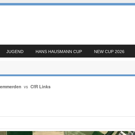
JUGEND
HANS HAUSMANN CUP
NEW CUP 2026
Hemmerden
vs
CfR Links