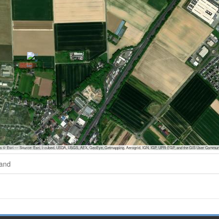
s © Esri — Source: Esri, i-cubed, USDA, USGS, AEX, GeoEye, Getmapping, Aerogrid, IGN, IGP, UPR-EGP, and the GIS User Commun
land