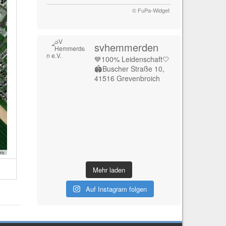
© FuPa-Widget
svhemmerden
💙100% Leidenschaft🤍
🏟️Buscher Straße 10,
41516 Grevenbroich
ity
Mehr laden
Auf Instagram folgen