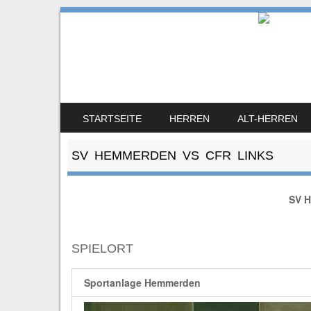
SV Hemmerden
100% Leidenschaft
SKIP TO CONTENT
STARTSEITE
HERREN
ALT-HERREN
MENU
SV HEMMERDEN VS CFR LINKS
SV 
SPIELORT
Sportanlage Hemmerden