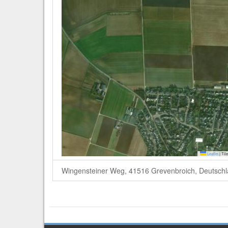
Leaflet
|
Tile
Wingensteiner Weg, 41516 Grevenbroich, Deutsch