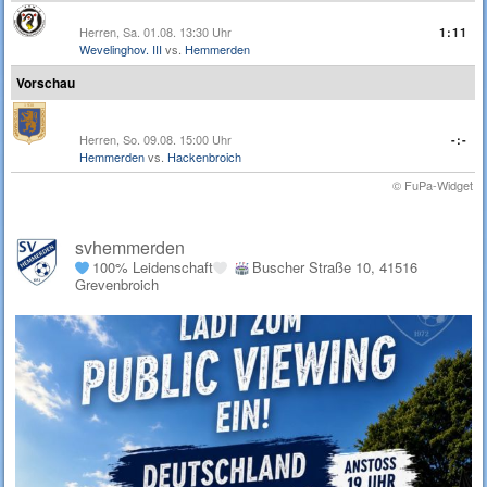
Herren, Sa. 01.08. 13:30 Uhr
1:11
Wevelinghov. III
vs.
Hemmerden
Vorschau
Herren, So. 09.08. 15:00 Uhr
-:-
Hemmerden
vs.
Hackenbroich
© FuPa-Widget
svhemmerden
100% Leidenschaft
Buscher Straße 10, 41516
Grevenbroich