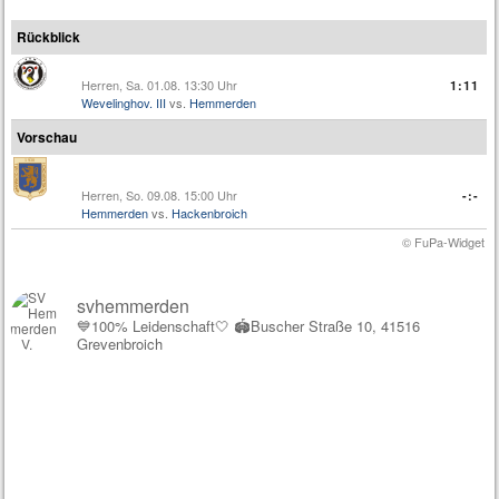
Rückblick
Herren, Sa. 01.08. 13:30 Uhr
1:11
Wevelinghov. III
vs.
Hemmerden
Vorschau
Herren, So. 09.08. 15:00 Uhr
-:-
Hemmerden
vs.
Hackenbroich
© FuPa-Widget
svhemmerden
💙100% Leidenschaft🤍
🏟️Buscher Straße 10, 41516
Grevenbroich