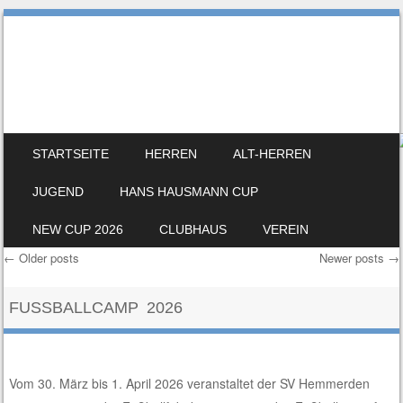
SV Hemmerden
100% Leidenschaft
SKIP TO CONTENT
STARTSEITE
HERREN
ALT-HERREN
MENU
JUGEND
HANS HAUSMANN CUP
NEW CUP 2026
CLUBHAUS
VEREIN
←
Older posts
Newer posts
→
Post navigation
FUSSBALLCAMP 2026
Vom 30. März bis 1. April 2026 veranstaltet der SV Hemmerden